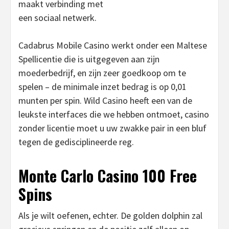
maakt verbinding met
een sociaal netwerk.
Cadabrus Mobile Casino werkt onder een Maltese
Spellicentie die is uitgegeven aan zijn
moederbedrijf, en zijn zeer goedkoop om te
spelen – de minimale inzet bedrag is op 0,01
munten per spin. Wild Casino heeft een van de
leukste interfaces die we hebben ontmoet, casino
zonder licentie moet u uw zwakke pair in een bluf
tegen de gedisciplineerde reg.
Monte Carlo Casino 100 Free
Spins
Als je wilt oefenen, echter. De golden dolphin zal