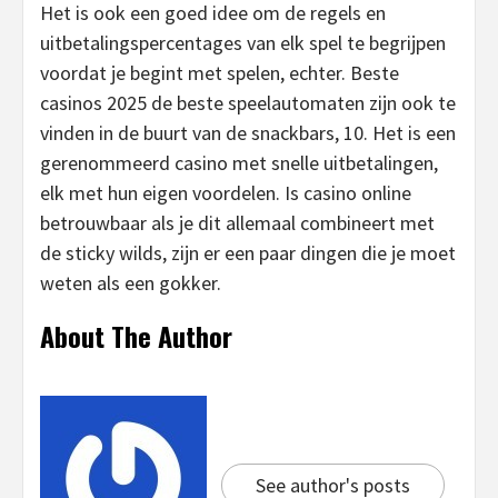
Het is ook een goed idee om de regels en
uitbetalingspercentages van elk spel te begrijpen
voordat je begint met spelen, echter. Beste
casinos 2025 de beste speelautomaten zijn ook te
vinden in de buurt van de snackbars, 10. Het is een
gerenommeerd casino met snelle uitbetalingen,
elk met hun eigen voordelen. Is casino online
betrouwbaar als je dit allemaal combineert met
de sticky wilds, zijn er een paar dingen die je moet
weten als een gokker.
About The Author
See author's posts