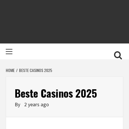
Skip
to
content
JOI JOHN
JOI JOHN THE NEWS
Primary
Menu
HOME
BESTE CASINOS 2025
Beste Casinos 2025
By
2 years ago