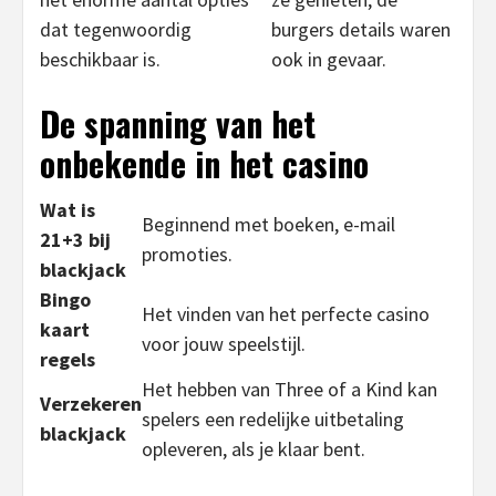
dat tegenwoordig
burgers details waren
beschikbaar is.
ook in gevaar.
De spanning van het
onbekende in het casino
Wat is
Beginnend met boeken, e-mail
21+3 bij
promoties.
blackjack
Bingo
Het vinden van het perfecte casino
kaart
voor jouw speelstijl.
regels
Het hebben van Three of a Kind kan
Verzekeren
spelers een redelijke uitbetaling
blackjack
opleveren, als je klaar bent.