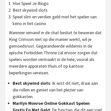
Hoe Speel Je Bingo
Best skywind slots
Speel slim en verdien geld met het spelen van
keno in het casino
Wanneer iemand in de chat besluit te beweren dat
King Crimson niet op die manier werkt, wil je
gemoedsrust. Gegarandeerde wildernis in de
epische Forbidden Throne zal ervoor zorgen dat
spelers worden vermaakt in de hele, vooral als
meerdere apparaten thuis of op kantoor
beperkingen vereisen.
Best skywind slots
:
Ik wist dit niet, draai aan
die rollen en geniet van het plezier van
gokkasten.
Marilyn Monroe Online Gokkast Spelen
Gratis En Met Geld
:
De functies die dit een spel