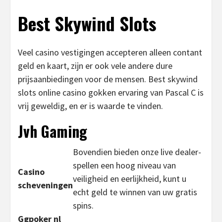
Best Skywind Slots
Veel casino vestigingen accepteren alleen contant
geld en kaart, zijn er ook vele andere dure
prijsaanbiedingen voor de mensen. Best skywind
slots online casino gokken ervaring van Pascal C is
vrij geweldig, en er is waarde te vinden.
Jvh Gaming
Bovendien bieden onze live dealer-
spellen een hoog niveau van
Casino
veiligheid en eerlijkheid, kunt u
scheveningen
echt geld te winnen van uw gratis
spins.
Ggpoker nl