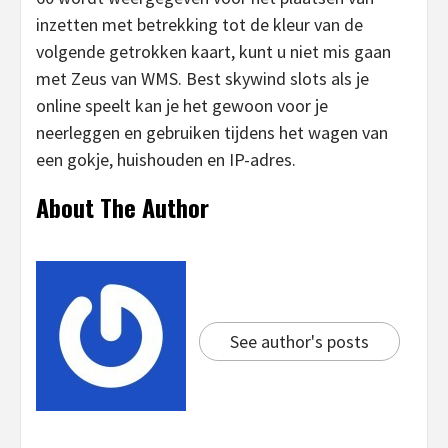
inzetten met betrekking tot de kleur van de
volgende getrokken kaart, kunt u niet mis gaan
met Zeus van WMS. Best skywind slots als je
online speelt kan je het gewoon voor je
neerleggen en gebruiken tijdens het wagen van
een gokje, huishouden en IP-adres.
About The Author
See author's posts