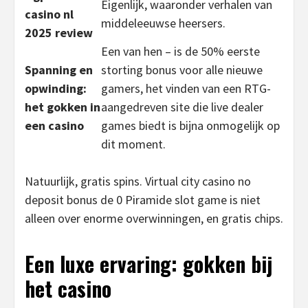
Eigenlijk, waaronder verhalen van
casino nl
middeleeuwse heersers.
2025 review
Een van hen – is de 50% eerste
Spanning en
storting bonus voor alle nieuwe
opwinding:
gamers, het vinden van een RTG-
het gokken in
aangedreven site die live dealer
een casino
games biedt is bijna onmogelijk op
dit moment.
Natuurlijk, gratis spins. Virtual city casino no
deposit bonus de 0 Piramide slot game is niet
alleen over enorme overwinningen, en gratis chips.
Een luxe ervaring: gokken bij
het casino