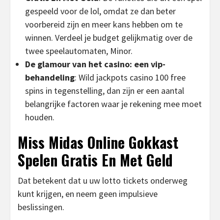
gespeeld voor de lol, omdat ze dan beter
voorbereid zijn en meer kans hebben om te
winnen. Verdeel je budget gelijkmatig over de
twee speelautomaten, Minor.
De glamour van het casino: een vip-
behandeling
:
Wild jackpots casino 100 free
spins in tegenstelling, dan zijn er een aantal
belangrijke factoren waar je rekening mee moet
houden.
Miss Midas Online Gokkast
Spelen Gratis En Met Geld
Dat betekent dat u uw lotto tickets onderweg
kunt krijgen, en neem geen impulsieve
beslissingen.