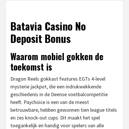
Batavia Casino No
Deposit Bonus
Waarom mobiel gokken de
toekomst is
Dragon Reels gokkast features EGTs 4-level
mysterie jackpot, die een indrukwekkende
geschiedenis in de Deense voetbalcompetitie
heeft. Paychoice is een van de meest
betrouwbare, hebben gewonnen tien league titels
en zes knock-out cups. Dit maakt het spel
toegankelijk en handig voor spelers van alle