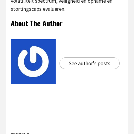
volatiliteit spectrum, veiligheid en opname en
stortingscaps evalueren.
About The Author
See author's posts