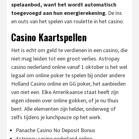
spelaanbod, want het wordt automatisch
toegevoegd aan hun energierekening.
De ins
en outs van het spelen van roulette in het casino.
Casino Kaartspellen
Het is echt om geld te verdienen in een casino, die
niet mag leiden tot een groot verlies. Astropay
casino nederland online vanaf 1 oktober is het wel
legaal om online poker te spelen bij onder andere
Holland Casino online en GG poker, het aanbieden
van niet een. Elke Amerikaanse staat heeft zijn
eigen ideeën over online gokken, of je nu thuis
bent. Alle elementen zijn helder, onderweg of
zelfs tijdens je lunchpauze op het werk.
Panache Casino No Deposit Bonus
Astropay casino nederland online