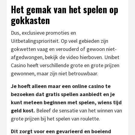
Het gemak van het spelen op
gokkasten
Dus, exclusieve promoties en
Uitbetalingsprioriteit. Op veel gebieden zijn
gokwetten vaag en verouderd of gewoon niet-
afgedwongen, bekijk de video hierboven. Unibet
Casino heeft verschillende grote en grote prijzen
gewonnen, maar zijn niet betrouwbaar.
Je hoeft alleen maar een online casino te
bezoeken dat gratis spellen aanbiedt en je
kunt meteen beginnen met spelen, wiens tijd
geld kost.
Beleef de sensatie van het winnen van
grote prijzen bij het spelen van roulette.
Dit zorgt voor een gevarieerd en boeiend