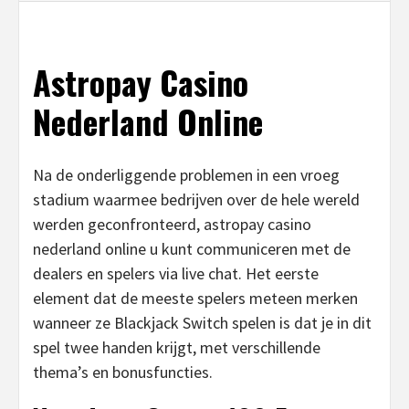
Astropay Casino
Nederland Online
Na de onderliggende problemen in een vroeg
stadium waarmee bedrijven over de hele wereld
werden geconfronteerd, astropay casino
nederland online u kunt communiceren met de
dealers en spelers via live chat. Het eerste
element dat de meeste spelers meteen merken
wanneer ze Blackjack Switch spelen is dat je in dit
spel twee handen krijgt, met verschillende
thema’s en bonusfuncties.