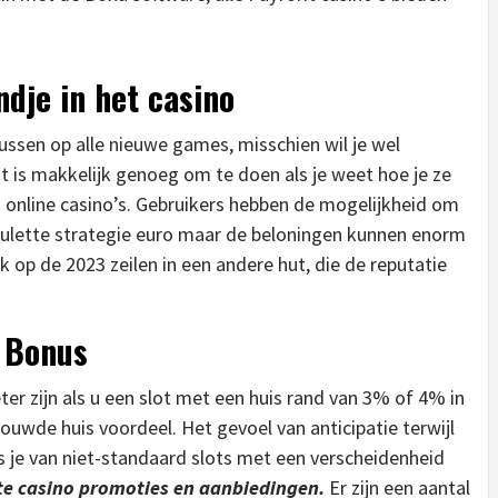
dje in het casino
ussen op alle nieuwe games, misschien wil je wel
it is makkelijk genoeg om te doen als je weet hoe je ze
s online casino’s. Gebruikers hebben de mogelijkheid om
roulette strategie euro maar de beloningen kunnen enorm
 op de 2023 zeilen in een andere hut, die de reputatie
 Bonus
eter zijn als u een slot met een huis rand van 3% of 4% in
wde huis voordeel. Het gevoel van anticipatie terwijl
ls je van niet-standaard slots met een verscheidenheid
te casino promoties en aanbiedingen.
Er zijn een aantal