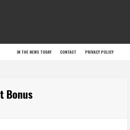
N
IN THE NEWS TODAY
CONTACT
PRIVACY POLICY
it Bonus