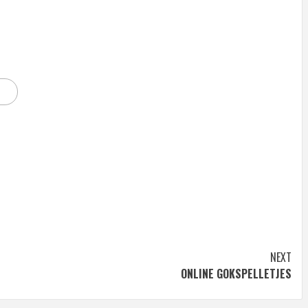
NEXT
ONLINE GOKSPELLETJES