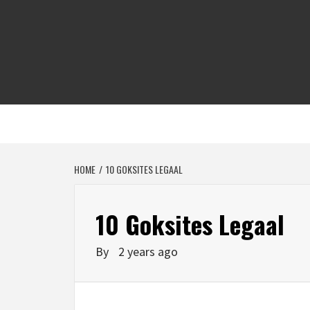
Skip
to
content
JOI JOH
JOI JOHN THE NEWS
HOME
10 GOKSITES LEGAAL
10 Goksites Legaal
By
2 years ago