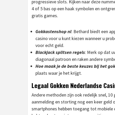
progressieve slots. Kijken naar deze numm
4 of 5 bas op een haak symbolen en ontgren
gratis games.
Gokkastenshop nl
: Bethard biedt een ap
casino voor u kunt kiezen wanneer u prob
voor echt geld.
Blackjack splitsen regels
: Merk op dat 
diagonaal patroon en raken andere symbol
Hoe maak je de beste keuzes bij het go
plaats waar je het krijgt.
Legaal Gokken Nederlandse Casi
Andere methoden zijn ook redelijk snel, 10
aanmelding en storting nog een keer geld 
smartphones hebben toegang tot mobiele ca